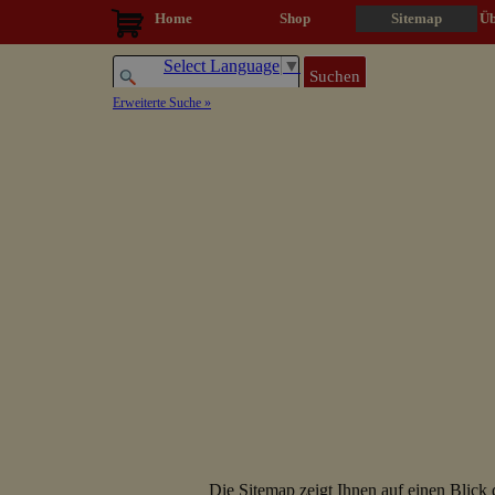
Direkt zum Seiteninhalt
Home
Shop
Sitemap
▼
Üb
Select Language
▼
Suchen
Erweiterte Suche »
Die Sitemap zeigt Ihnen auf einen Blick