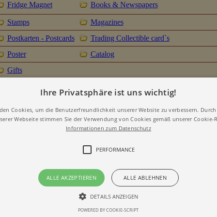
Fridge Magnet
Books & Newspapers
Stamps
Magazines
Postkarten - Postcards
Trading Collectible card`s
Poster
Catalog
Gifts
Ihre Privatsphäre ist uns wichtig!
den Cookies, um die Benutzerfreundlichkeit unserer Website zu verbessern. Durch 
erer Webseite stimmen Sie der Verwendung von Cookies gemäß unserer Cookie-Ri
Informationen zum Datenschutz
PERFORMANCE
ALLE AKZEPTIEREN
ALLE ABLEHNEN
DETAILS ANZEIGEN
POWERED BY COOKIE-SCRIPT