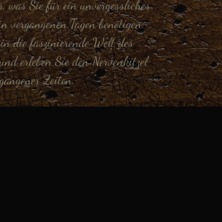
s, was Sie für ein unvergessliches
in vergangenen Tagen benötigen.
in die faszinierende Welt des
nd erleben Sie den Nervenkitzel
gangener Zeiten.