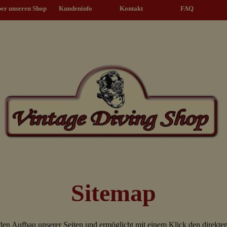
Menü überspringen
er unseren Shop
Kundeninfo
▼
Kontakt
▼
FAQ
Sitemap
 den Aufbau unserer Seiten und ermöglicht mit einem Klick den direkten