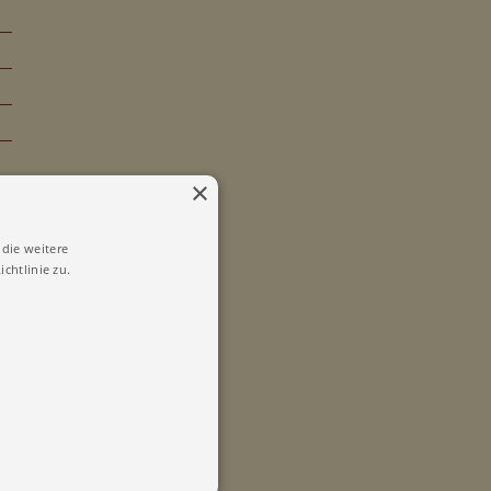
×
die weitere
chtlinie zu.