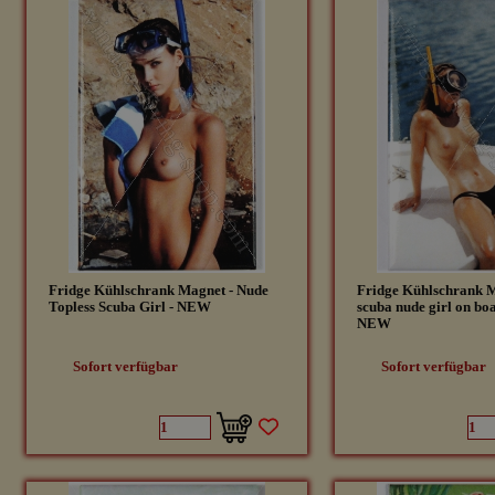
Fridge Kühlschrank Magnet - Nude
Fridge Kühlschrank M
Topless Scuba Girl - NEW
scuba nude girl on bo
NEW
Sofort verfügbar
Sofort verfügbar