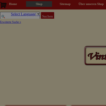
Direkt zum Seiteninhalt
Home
Shop
Sitemap
▼
Über unseren Shop
Select Language
▼
Suchen
Erweiterte Suche »
Shop