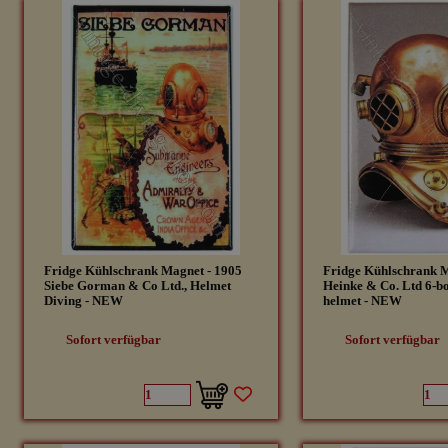
Fridge Kühlschrank Magnet - 1905
Fridge Kühlschrank M
Siebe Gorman & Co Ltd., Helmet
Heinke & Co. Ltd 6-bo
Diving - NEW
helmet - NEW
Sofort verfügbar
Sofort verfügbar