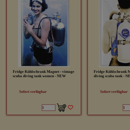
Fridge Kühlschrank Magnet - vintage
Fridge Kühlschrank 
scuba diving tank women - NEW
diving scuba tank - 
Sofort verfügbar
Sofort verfügbar