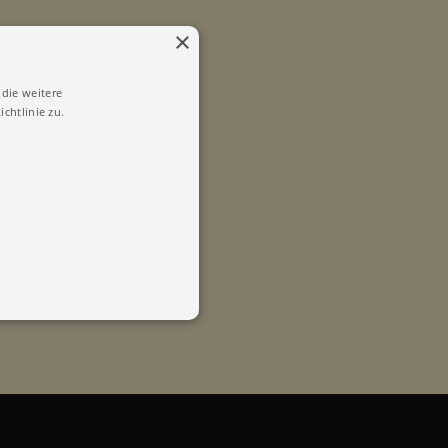
×
die weitere
chtlinie zu.