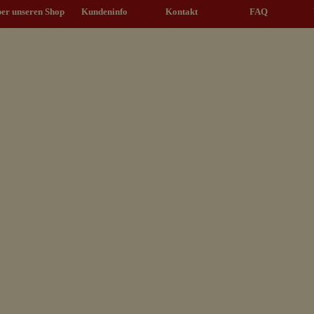
Menü überspringen
er unseren Shop
Kundeninfo
▼
Kontakt
▼
FAQ