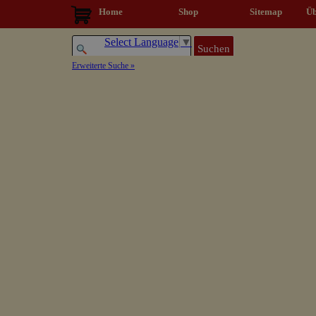
Direkt zum Seiteninhalt
Home
Shop
Sitemap
▼
Üb
Select Language
▼
Suchen
Erweiterte Suche »