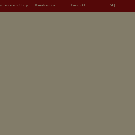
Menü überspringen
er unseren Shop
Kundeninfo
▼
Kontakt
▼
FAQ