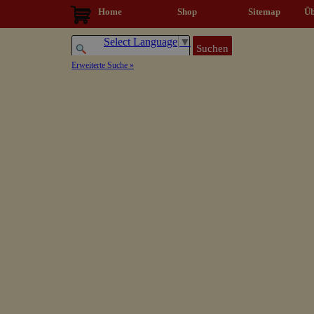
Direkt zum Seiteninhalt
Home
Shop
Sitemap
▼
Üb
Select Language
▼
Suchen
Erweiterte Suche »