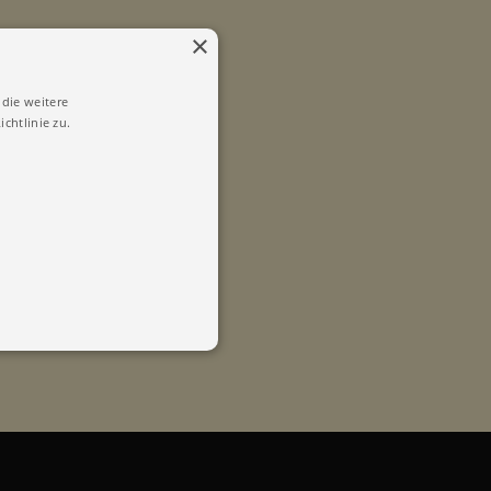
×
die weitere
chtlinie zu.