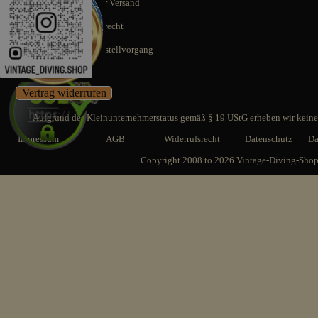
Schnellstmöglicher Versand
14 Tage Rückgaberecht
SSL gesicherter Bestellvorgang
Vertrag widerrufen
Aufgrund des Kleinunternehmerstatus gemäß § 19 UStG erheben wir keine 
Impressum
AGB
Widerrufsrecht
Datenschutz
Da
Copyright 2008 to 2026 Vintage-Diving-Sho
Zurück zum Seiteninhalt