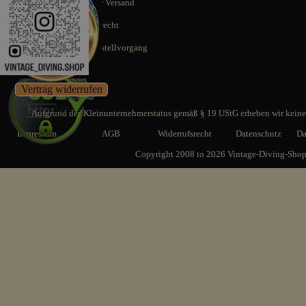
Schnellstmöglicher Versand
14 Tage Rückgaberecht
SSL gesicherter Bestellvorgang
Vertrag widerrufen
Aufgrund des Kleinunternehmerstatus gemäß § 19 UStG erheben wir keine 
Impressum
AGB
Widerrufsrecht
Datenschutz
Da
Copyright 2008 to 2026 Vintage-Diving-Sho
Zurück zum Seiteninhalt