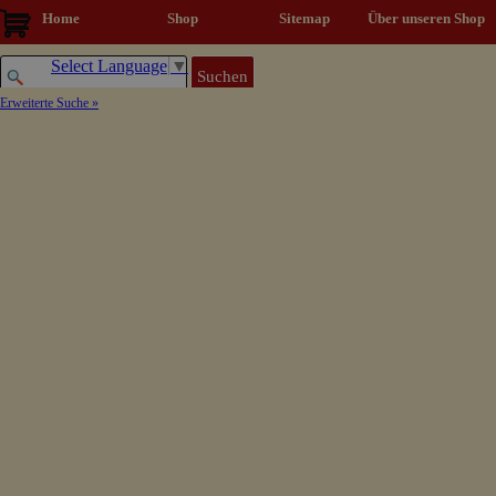
Direkt zum Seiteninhalt
Home
Shop
Sitemap
▼
Über unseren Shop
Select Language
▼
Suchen
Erweiterte Suche »