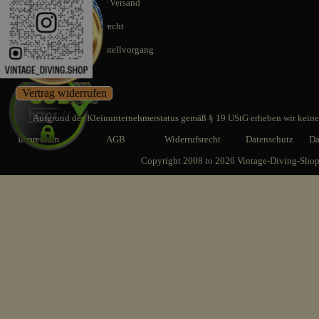
Schnellstmöglicher Versand
14 Tage Rückgaberecht
SSL gesicherter Bestellvorgang
Vertrag widerrufen
Aufgrund des Kleinunternehmerstatus gemäß § 19 UStG erheben wir keine 
Impressum
AGB
Widerrufsrecht
Datenschutz
Da
Copyright 2008 to 2026 Vintage-Diving-Sho
Zurück zum Seiteninhalt