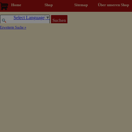
Direkt zum Seiteninhalt
Home
Shop
Sitemap
▼
Über unseren Shop
Select Language
▼
Suchen
Erweiterte Suche »