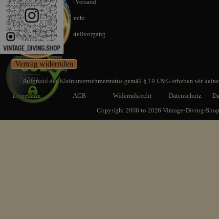
Schnellstmöglicher Versand
14 Tage Rückgaberecht
SSL gesicherter Bestellvorgang
Vertrag widerrufen
Aufgrund des Kleinunternehmerstatus gemäß § 19 UStG erheben wir keine 
Impressum
AGB
Widerrufsrecht
Datenschutz
Da
Copyright 2008 to 2026 Vintage-Diving-Sho
Zurück zum Seiteninhalt