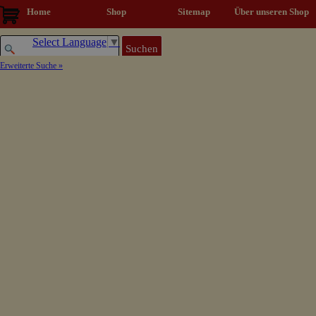
Direkt zum Seiteninhalt
Home
Shop
Sitemap
▼
Über unseren Shop
Select Language
▼
Suchen
Erweiterte Suche »