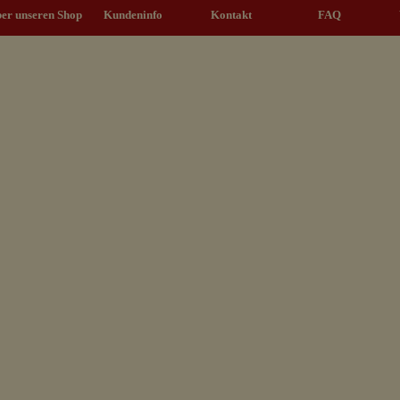
Menü überspringen
er unseren Shop
Kundeninfo
▼
Kontakt
▼
FAQ