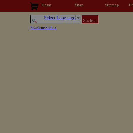
Direkt zum Seiteninhalt
Home
Shop
Sitemap
▼
Üb
Select Language
▼
Suchen
Erweiterte Suche »